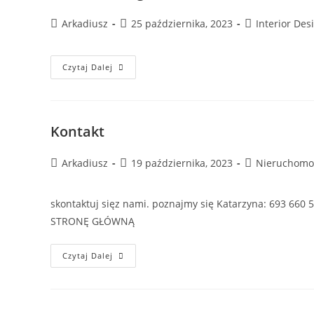
Post
Post
Post
Arkadiusz
25 października, 2023
Interior Des
author:
published:
category:
Interior
Czytaj Dalej
Design
Kontakt
Post
Post
Post
Arkadiusz
19 października, 2023
Nieruchomo
author:
published:
category:
skontaktuj sięz nami. poznajmy się Katarzyna: 693 66
STRONĘ GŁÓWNĄ
Kontakt
Czytaj Dalej