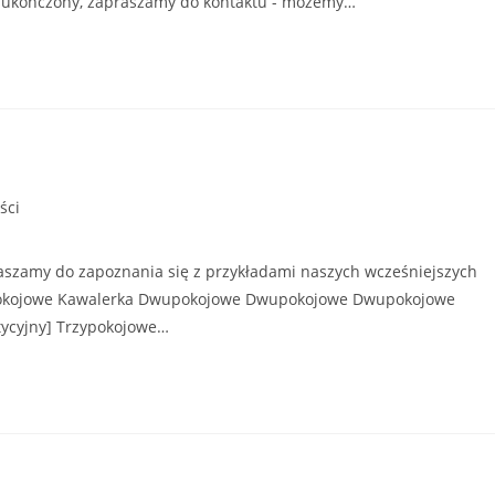
nie ukończony, zapraszamy do kontaktu - możemy…
ści
aszamy do zapoznania się z przykładami naszych wcześniejszych
upokojowe Kawalerka Dwupokojowe Dwupokojowe Dwupokojowe
tycyjny] Trzypokojowe…