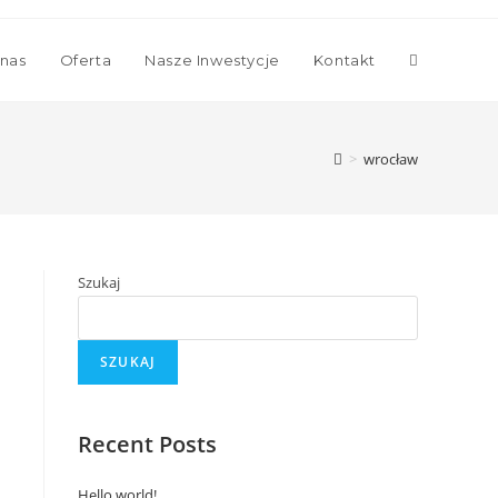
Toggle
nas
Oferta
Nasze Inwestycje
Kontakt
website
>
wrocław
search
Szukaj
SZUKAJ
Recent Posts
Hello world!