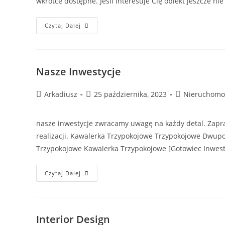
wkrótce dostępne. Jeśli interesuje Cię obiekt jeszcze 
Oferta
Czytaj Dalej
Nasze Inwestycje
Post
Post
Post
Arkadiusz
25 października, 2023
Nieruchomo
author:
published:
category:
nasze inwestycje zwracamy uwagę na każdy detal. Zapr
realizacji. Kawalerka Trzypokojowe Trzypokojowe Dw
Trzypokojowe Kawalerka Trzypokojowe [Gotowiec Inwes
Nasze
Czytaj Dalej
Inwestycje
Interior Design