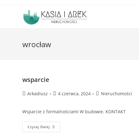
Skip
to
content
wrocław
wsparcie
Post
Post
Post
Arkadiusz
4 czerwca, 2024
Nieruchomości
author:
published:
category:
Wsparcie z formalnościami W budowie. KONTAKT
Wsparcie
Czytaj Dalej