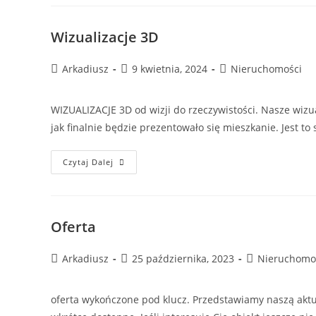
Wizualizacje 3D
Post
Post
Post
Arkadiusz
9 kwietnia, 2024
Nieruchomości
author:
published:
category:
WIZUALIZACJE 3D od wizji do rzeczywistości. Nasze wiz
jak finalnie będzie prezentowało się mieszkanie. Jest 
Wizualizacje
Czytaj Dalej
3D
Oferta
Post
Post
Post
Arkadiusz
25 października, 2023
Nieruchomo
author:
published:
category:
oferta wykończone pod klucz. Przedstawiamy naszą aktu